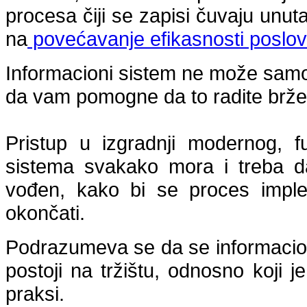
procesa čiji se zapisi čuvaju unut
na
povećavanje efikasnosti poslo
Informacioni sistem ne može samo
da vam pomogne da to radite brže i
Pristup u izgradnji modernog, f
sistema svakako mora i treba da
vođen, kako bi se proces impl
okončati.
Podrazumeva se da se informacion
postoji na tržištu, odnosno koji 
praksi.