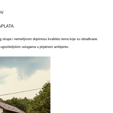
DV
NAPLATA.
 skupa i nemerljivom doprinosu kvalitetu tema koje su obrađivane.
 ugostiteljskim uslugama u prijatnom ambijentu.