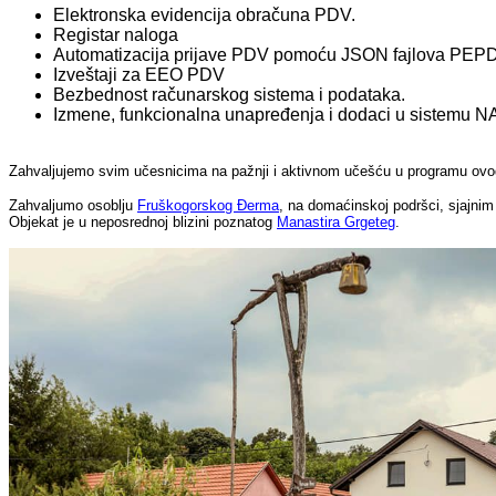
Elektronska evidencija obračuna PDV.
Registar naloga
Automatizacija prijave PDV pomoću JSON fajlova PEP
Izveštaji za EEO PDV
Bezbednost računarskog sistema i podataka.
Izmene, funkcionalna unapređenja i dodaci u sistemu 
Zahvaljujemo svim učesnicima na pažnji i aktivnom učešću u programu ovog
Zahvaljumo osoblju
Fruškogorskog Đerma
, na domaćinskoj podršci, sjajnim
Objekat je u neposrednoj blizini poznatog
Manastira Grgeteg
.