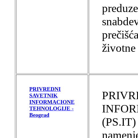
preduze
snabdev
prečišća
životne 
PRIVREDNI
PRIVR
SAVETNIK
INFORMACIONE
INFOR
TEHNOLOGIJE -
Beograd
(PS.IT)
namenje