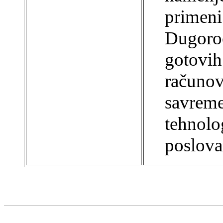
primeni
Dugoroč
gotovih 
računov
savrem
tehnolo
poslovan