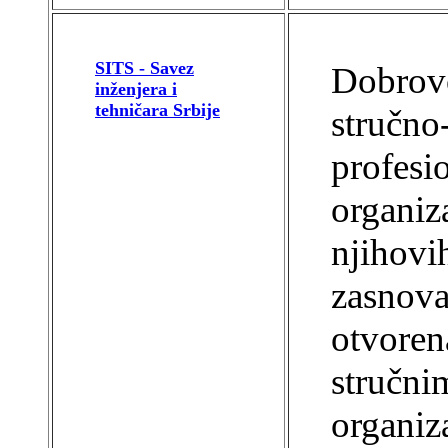
SITS - Savez
Dobrovo
inženjera i
tehničara Srbije
stručno
profesi
organiza
njihovih
zasnova
otvoren
stručni
organiz