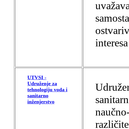
uvažava
samosta
ostvariv
interesa 
UTVSI -
Udruženje za
Udružen
tehnologiju voda i
sanitarno
sanitar
inženjerstvo
naučno-
različit