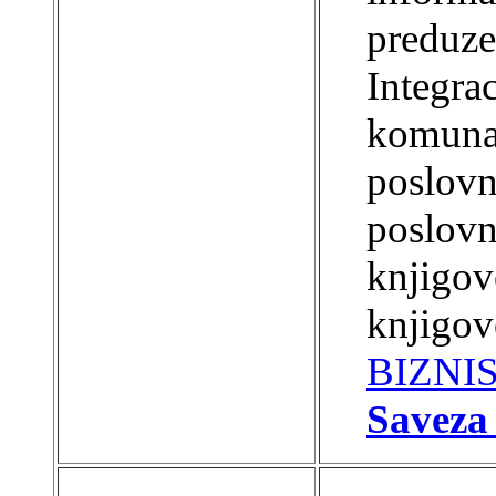
preduze
Integra
komunal
poslovn
poslovn
knjigov
knjigovo
BIZNI
Saveza 