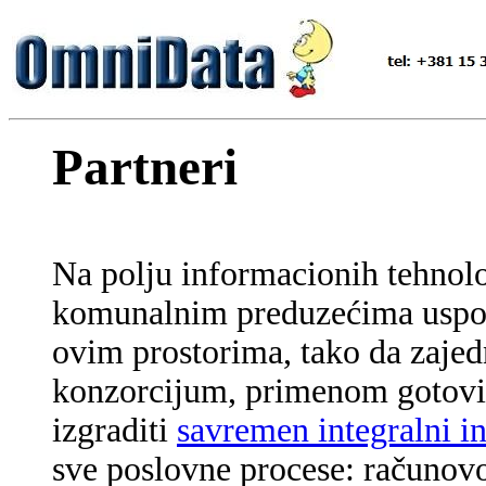
Partneri
Na polju informacionih tehnolo
komunalnim preduzećima uspost
ovim prostorima, tako da zaje
konzorcijum, primenom gotovi
izgraditi
savremen integralni i
sve poslovne procese:
računovod