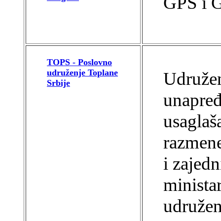
GPS i 
TOPS - Poslovno
udruženje Toplane
Udružen
Srbije
unapređ
usaglaš
razmene
i zajed
minista
udružen