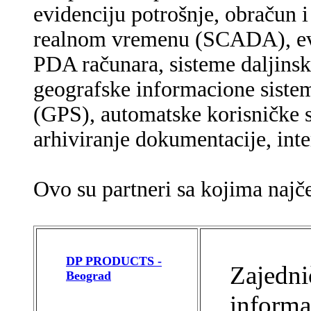
evidenciju potrošnje, obračun i
realnom vremenu (SCADA), evi
PDA računara, sisteme daljinsk
geografske informacione sistem
(GPS), automatske korisničke 
arhiviranje dokumentacije, inte
Ovo su partneri sa kojima najče
DP PRODUCTS -
Zajedni
Beograd
informa