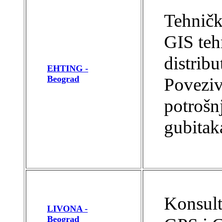
Tehničk
GIS teh
distrib
EHTING -
Beograd
Poveziv
potrošnj
gubitak
Konsult
LIVONA -
Beograd